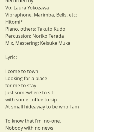
Recorded by
Vo: Laura Yokozawa
Vibraphone, Marimba, Bells, etc: 
Hitomi*
Piano, others: Takuto Kudo
Percussion: Noriko Terada
Mix, Mastering: Keisuke Mukai
Lyric:
I come to town
Looking for a place 
for me to stay
Just somewhere to sit
with some coffee to sip
At small hideaway to be who I am
To know that I’m  no-one,
Nobody with no news