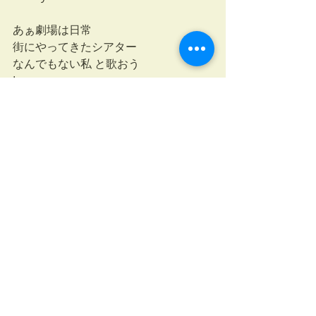
あぁ劇場は日常
街にやってきたシアター
なんでもない私 と歌おう
In my
In my theater here
ShibuyaChristmasCarols