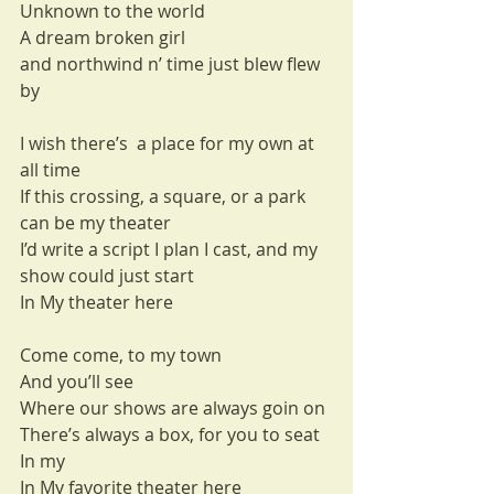
Unknown to the world
A dream broken girl
and northwind n’ time just blew flew 
by
I wish there’s  a place for my own at 
all time
If this crossing, a square, or a park 
can be my theater
I’d write a script I plan I cast, and my 
show could just start
In My theater here
Come come, to my town
And you’ll see
Where our shows are always goin on 
There’s always a box, for you to seat
In my
In My favorite theater here