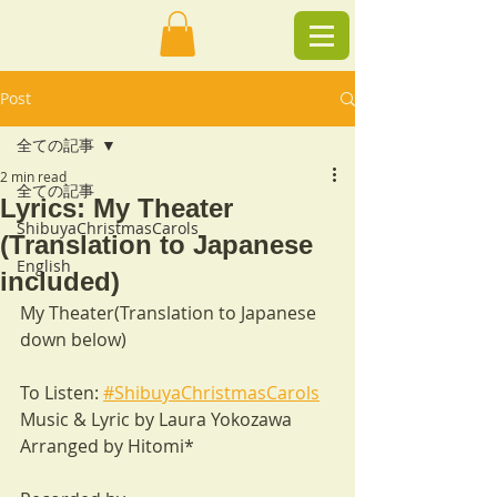
Post
全ての記事
2 min read
全ての記事
Lyrics: My Theater
ShibuyaChristmasCarols
(Translation to Japanese
English
included)
My Theater(Translation to Japanese 
down below)
To Listen: 
#ShibuyaChristmasCarols
Music & Lyric by Laura Yokozawa
Arranged by Hitomi*