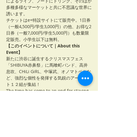
によるライブ、フードにドリンク、そのほか
多種多様なマーケットと共に不思議な世界に
誘います。
チケットはe+特設サイトにて販売中。1日券
（一般4,500円/学生3,000円）の他、お得な2
日券（一般7,000円/学生5,000円）も数量限
定販売。小学生以下は無料。
【このイベントについて｜About this 
Event】
新たに渋谷に誕生するクリスマスフェス
「SHIBUYA赤鼻祭」に馬喰町バンド、高井
息吹、CHiLi GiRL、中塚武、オノマトペルな
ど、強烈な個性を発揮する気鋭のアーティス
ト１２組が集結！
The time has come to an end for staying 
home for Christmas celebrations. 
Whether you’re a human or a Yokai 
(Japanese Monsters), join in for this 
special time of the year! Let’s gather at 
the heart of Shibuya and enjoy a 
scrambled Christmas!!