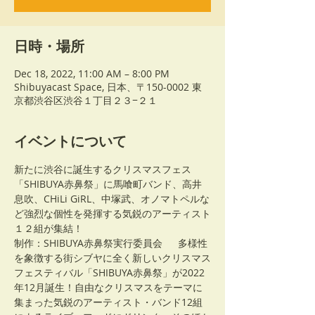
日時・場所
Dec 18, 2022, 11:00 AM – 8:00 PM
Shibuyacast Space, 日本、〒150-0002 東
京都渋谷区渋谷１丁目２３−２１
イベントについて
新たに渋谷に誕生するクリスマスフェス
「SHIBUYA赤鼻祭」に馬喰町バンド、高井
息吹、CHiLi GiRL、中塚武、オノマトペルな
ど強烈な個性を発揮する気鋭のアーティスト
１２組が集結！
制作：SHIBUYA赤鼻祭実行委員会  　多様性
を象徴する街シブヤに全く新しいクリスマス
フェスティバル「SHIBUYA赤鼻祭」が2022
年12月誕生！自由なクリスマスをテーマに
集まった気鋭のアーティスト・バンド12組